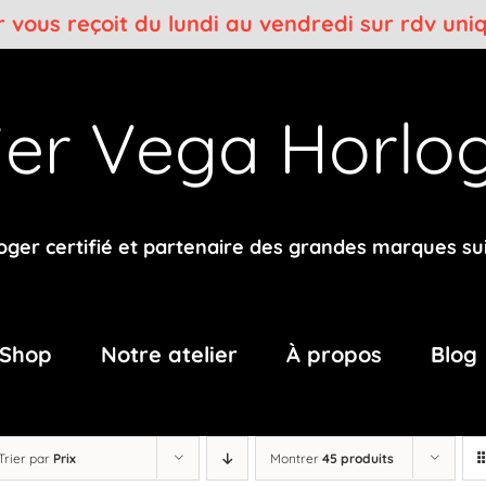
er vous reçoit du lundi au vendredi sur rdv un
lier Vega
Horlog
oger certifié et partenaire des grandes marques su
Shop
Notre atelier
À propos
Blog
Trier par
Prix
Montrer
45 produits