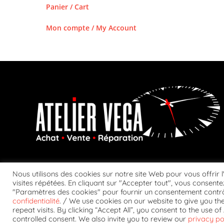
Panier / Cart
Mon compte / My Account
Nous utilisons des cookies sur notre site Web pour vous offrir 
visites répétées. En cliquant sur "Accepter tout", vous consentez
"Paramètres des cookies" pour fournir un consentement contrô
confidentialité
. / We use cookies on our website to give you t
CONDITIONS GÉ
repeat visits. By clicking “Accept All”, you consent to the use 
controlled consent. We also invite you to review our
privacy po