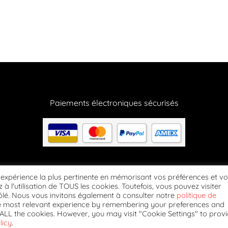
Paiements électroniques sécurisés
Suivez-nous
l'expérience la plus pertinente en mémorisant vos préférences et v
 à l'utilisation de TOUS les cookies. Toutefois, vous pouvez visiter
lé. Nous vous invitons également à consulter notre
politique de
he most relevant experience by remembering your preferences and
NÉRALES DE VENTE
MENTIONS LÉGALES
CONTACTEZ-NOUS
POLITIQUE DE 
of ALL the cookies. However, you may visit "Cookie Settings" to prov
licy
.