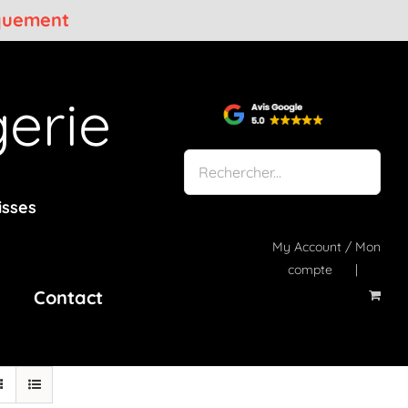
iquement
erie
isses
My Account / Mon
compte
Contact