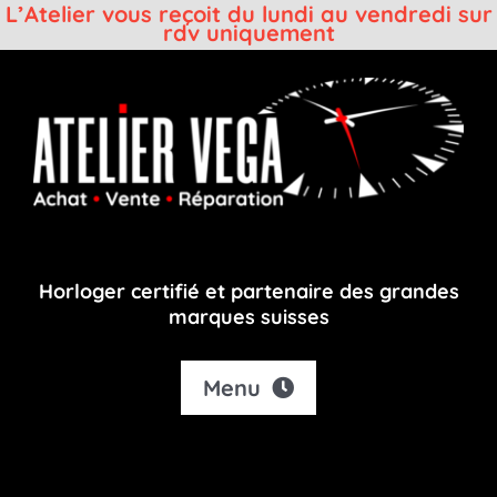
L’Atelier vous reçoit du lundi au vendredi sur
rdv uniquement
Passer
au
contenu
Horloger certifié et partenaire des grandes
marques suisses
Menu
Accueil