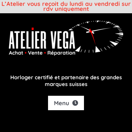
L’Atelier vous reçoit du lundi au vendredi sur
rdv uniquement
Passer
au
contenu
Horloger certifié et partenaire des grandes
marques suisses
Menu
Accueil