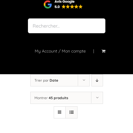
Shop
Notre atelier
À propos
Blog
My Account / Mon compte
Contact
Trier par
Date
Montrer
45 produits