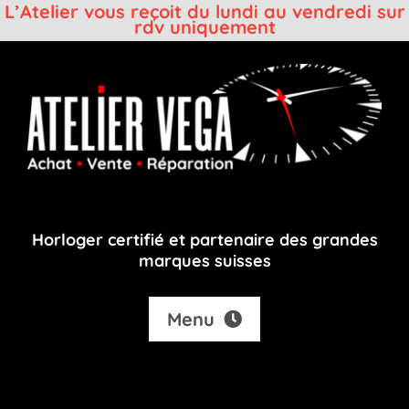
L’Atelier vous reçoit du lundi au vendredi sur
rdv uniquement
Passer
au
contenu
Horloger certifié et partenaire des grandes
marques suisses
Menu
Accueil