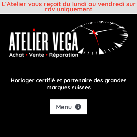
L’Atelier vous reçoit du lundi au vendredi sur
rdv uniquement
Passer
au
contenu
Horloger certifié et partenaire des grandes
marques suisses
Menu
Accueil