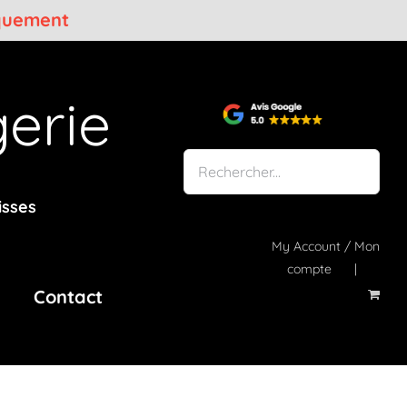
iquement
erie
isses
My Account / Mon
compte
Contact