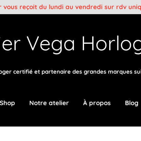
er vous reçoit du lundi au vendredi sur rdv un
lier Vega
Horlog
oger certifié et partenaire des grandes marques su
Shop
Notre atelier
À propos
Blog