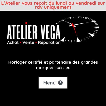
L’Atelier vous reçoit du lundi au vendredi sur
rdv uniquement
Passer
au
contenu
Horloger certifié et partenaire des grandes
marques suisses
Menu
Accueil