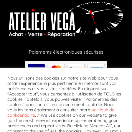
Paiements électroniques sécurisés
Nous utilisons des cookies sur notre site Web pour vous
offrir l'expérience la plus pertinente en mémorisant vos
préférences et vos visites répétées. En cliquant sur
Paiements en crypto via notre partenaire Lizy
"Accepter tout", vous consentez à l'utilisation de TOUS les
cookies. Toutefois, vous pouvez visiter "Paramètres des
cookies" pour fournir un consentement contrôlé. Nous
vous invitons également à consulter notre
politique de
confidentialité
. / We use cookies on our website to give
you the most relevant experience by remembering your
preferences and repeat visits. By clicking “Accept All”, you
Suivez-nous
consent to the use of ALL the cookies. However, you may