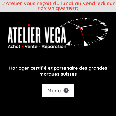
L’Atelier vous reçoit du lundi au vendredi sur
rdv uniquement
Passer
au
contenu
Horloger certifié et partenaire des grandes
marques suisses
Menu
Accueil