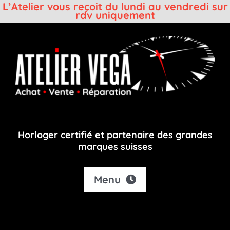
L’Atelier vous reçoit du lundi au vendredi sur
rdv uniquement
Passer
au
contenu
Horloger certifié et partenaire des grandes
marques suisses
Menu
Accueil