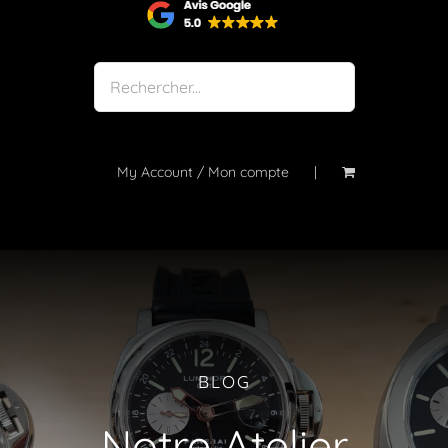
Shop
Notre atelier
À propos
Blog
My Account / Mon compte
Contact
BLOG
Notre Atelier