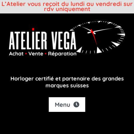
L’Atelier vous reçoit du lundi au vendredi sur
rdv uniquement
Passer
au
contenu
Horloger certifié et partenaire des grandes
marques suisses
Menu
Accueil