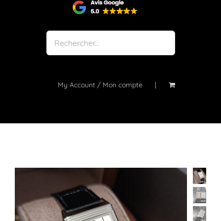
Shop
Notre atelier
À propos
Blog
My Account / Mon compte
Contact