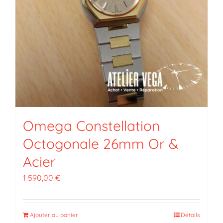
Omega Constellation
Octogonale 26mm Or &
Acier
1 590,00
€
Ajouter au panier
Détails