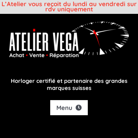
L’Atelier vous reçoit du lundi au vendredi sur
rdv uniquement
Passer
au
contenu
Horloger certifié et partenaire des grandes
marques suisses
Menu
Accueil