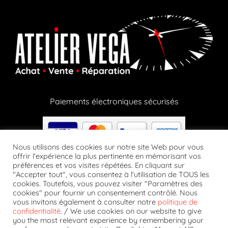
Paiements électroniques sécurisés
Nous utilisons des cookies sur notre site Web pour vous
offrir l'expérience la plus pertinente en mémorisant vos
préférences et vos visites répétées. En cliquant sur
Paiements en crypto via notre partenaire Lizy
"Accepter tout", vous consentez à l'utilisation de TOUS les
cookies. Toutefois, vous pouvez visiter "Paramètres des
cookies" pour fournir un consentement contrôlé. Nous
vous invitons également à consulter notre
politique de
confidentialité
. / We use cookies on our website to give
you the most relevant experience by remembering your