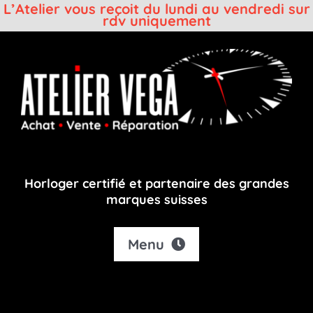
L’Atelier vous reçoit du lundi au vendredi sur
rdv uniquement
Passer
au
contenu
Horloger certifié et partenaire des grandes
marques suisses
Menu
Accueil