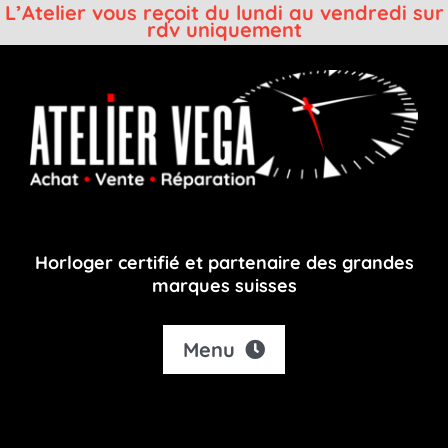
L’Atelier vous reçoit du lundi au vendredi sur
rdv uniquement
Passer
au
contenu
Horloger certifié et partenaire des grandes
marques suisses
Menu
Accueil