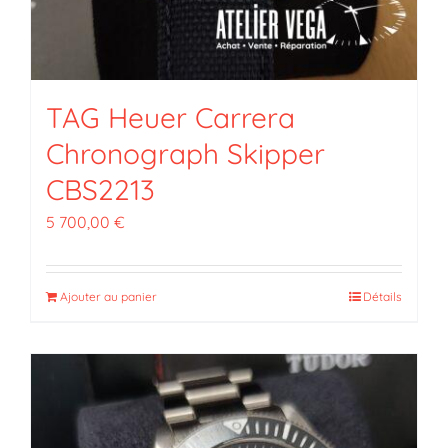
TAG Heuer Carrera
Chronograph Skipper
CBS2213
5 700,00
€
Ajouter au panier
Détails