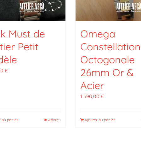
k Must de
Omega
tier Petit
Constellation
dèle
Octogonale
26mm Or &
00
€
Acier
1 590,00
€
r au panier
Aperçu
Ajouter au panier