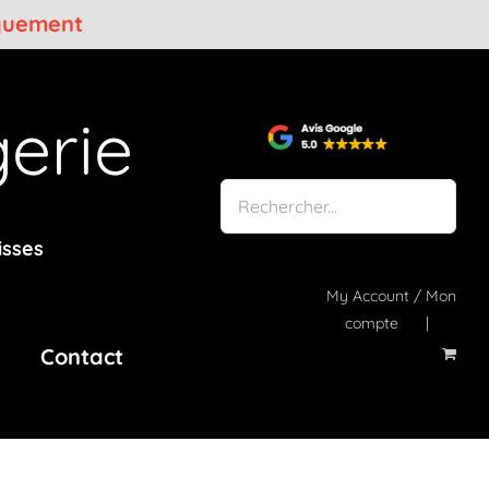
iquement
erie
isses
My Account / Mon
compte
Contact