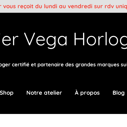
er vous reçoit du lundi au vendredi sur rdv un
lier Vega
Horlog
oger certifié et partenaire des grandes marques su
Shop
Notre atelier
À propos
Blog