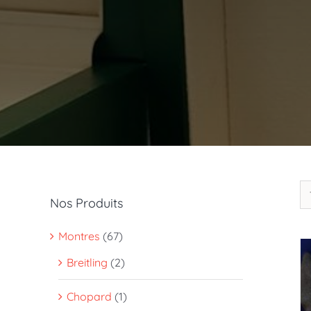
Nos Produits
Montres
(67)
Breitling
(2)
Chopard
(1)