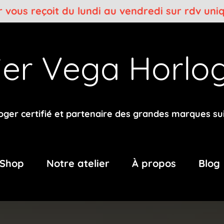
er vous reçoit du lundi au vendredi sur rdv un
lier Vega
Horlog
oger certifié et partenaire des grandes marques su
Shop
Notre atelier
À propos
Blog