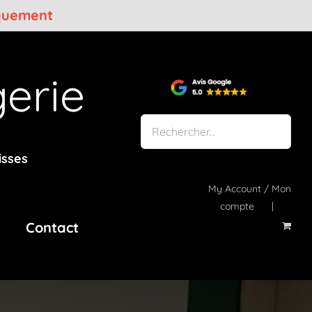
iquement
erie
isses
My Account / Mon
compte
Contact