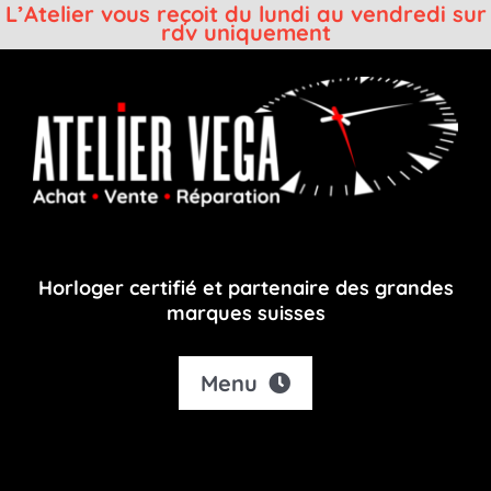
L’Atelier vous reçoit du lundi au vendredi sur
rdv uniquement
Passer
au
contenu
Horloger certifié et partenaire des grandes
marques suisses
Menu
Accueil