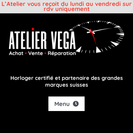
L’Atelier vous reçoit du lundi au vendredi sur
rdv uniquement
Passer
au
contenu
Horloger certifié et partenaire des grandes
marques suisses
Menu
Accueil