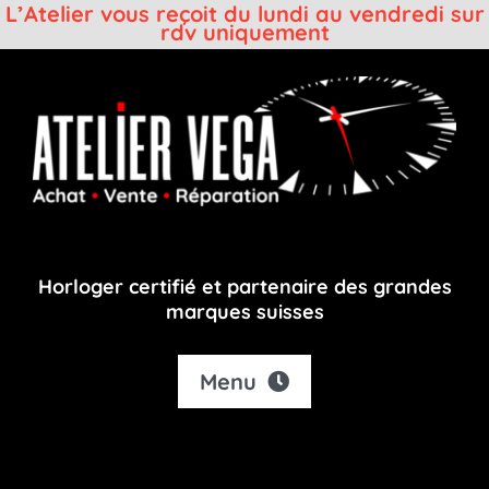
L’Atelier vous reçoit du lundi au vendredi sur
rdv uniquement
Passer
au
contenu
Horloger certifié et partenaire des grandes
marques suisses
Menu
Accueil