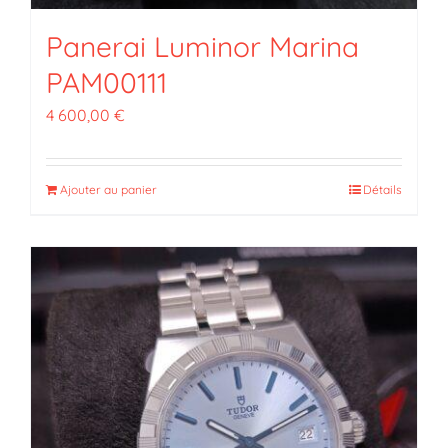
Panerai Luminor Marina
PAM00111
4 600,00
€
Ajouter au panier
Détails