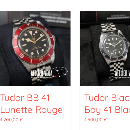
Tudor BB 41
Tudor Blac
Lunette Rouge
Bay 41 Bla
4 200,00
€
4 500,00
€