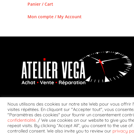
Panier / Cart
Mon compte / My Account
Nous utilisons des cookies sur notre site Web pour vous offrir 
visites répétées. En cliquant sur "Accepter tout", vous consentez
"Paramètres des cookies" pour fournir un consentement contrô
confidentialité
. / We use cookies on our website to give you t
CONDITIONS GÉ
repeat visits. By clicking “Accept All”, you consent to the use 
controlled consent. We also invite you to review our
privacy po