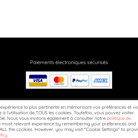
Paiements électroniques sécurisés
Suivez-nous
l'expérience la plus pertinente en mémorisant vos préférences et v
 à l'utilisation de TOUS les cookies. Toutefois, vous pouvez visiter
lé. Nous vous invitons également à consulter notre
politique de
he most relevant experience by remembering your preferences and
NÉRALES DE VENTE
MENTIONS LÉGALES
CONTACTEZ-NOUS
POLITIQUE DE 
of ALL the cookies. However, you may visit "Cookie Settings" to prov
licy
.