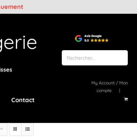
iquement
erie
isses
My Account / Mon
compte
Contact