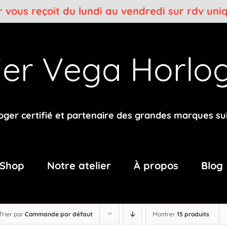
er vous reçoit du lundi au vendredi sur rdv un
lier Vega
Horlog
oger certifié et partenaire des grandes marques su
Shop
Notre atelier
À propos
Blog
Trier par
Commande par défaut
Montrer
15 produits