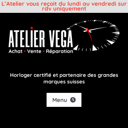
L’Atelier vous reçoit du lundi au vendredi sur
rdv uniquement
Passer
au
contenu
Horloger certifié et partenaire des grandes
marques suisses
Menu
Accueil