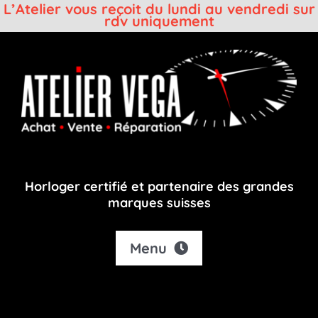
L’Atelier vous reçoit du lundi au vendredi sur
rdv uniquement
Passer
au
contenu
Horloger certifié et partenaire des grandes
marques suisses
Menu
Accueil