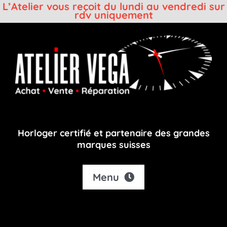
L’Atelier vous reçoit du lundi au vendredi sur
rdv uniquement
Passer
au
contenu
Horloger certifié et partenaire des grandes
marques suisses
Menu
Accueil