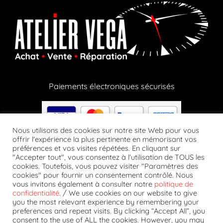
Paiements électroniques sécurisés
Nous utilisons des cookies sur notre site Web pour vous
offrir l'expérience la plus pertinente en mémorisant vos
préférences et vos visites répétées. En cliquant sur
Paiements en crypto via notre partenaire Lizy
"Accepter tout", vous consentez à l'utilisation de TOUS les
cookies. Toutefois, vous pouvez visiter "Paramètres des
cookies" pour fournir un consentement contrôlé. Nous
vous invitons également à consulter notre
politique de
confidentialité
. / We use cookies on our website to give
you the most relevant experience by remembering your
preferences and repeat visits. By clicking “Accept All”, you
Suivez-nous
consent to the use of ALL the cookies. However, you may