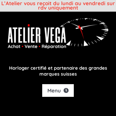
L’Atelier vous reçoit du lundi au vendredi sur
rdv uniquement
Passer
au
contenu
Horloger certifié et partenaire des grandes
marques suisses
Menu
Accueil