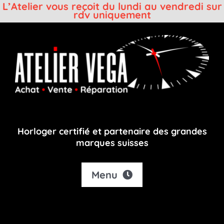
L’Atelier vous reçoit du lundi au vendredi sur
rdv uniquement
Passer
au
contenu
Horloger certifié et partenaire des grandes
marques suisses
Menu
Accueil