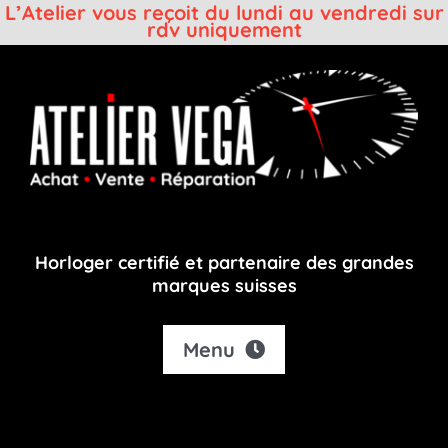
L’Atelier vous reçoit du lundi au vendredi sur
rdv uniquement
Passer
au
contenu
Horloger certifié et partenaire des grandes
marques suisses
Menu
Accueil