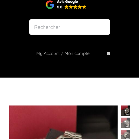
Shop
Notre atelier
À propos
Blog
My Account / Mon compte
Contact