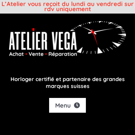
L’Atelier vous reçoit du lundi au vendredi sur
rdv uniquement
Passer
au
contenu
Horloger certifié et partenaire des grandes
marques suisses
Menu
Accueil