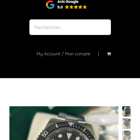
Shop
Notre atelier
À propos
Blog
My Account / Mon compte
Contact