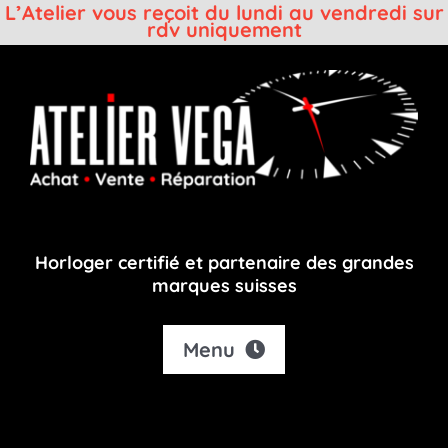
L’Atelier vous reçoit du lundi au vendredi sur
rdv uniquement
Passer
au
contenu
Horloger certifié et partenaire des grandes
marques suisses
Menu
Accueil