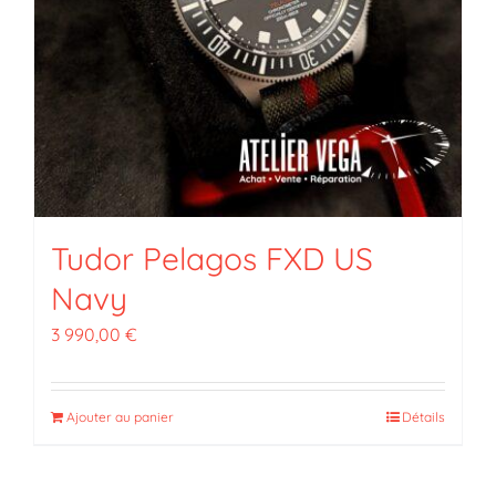
Tudor Pelagos FXD US
Navy
3 990,00
€
Ajouter au panier
Détails