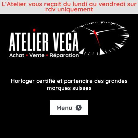
L’Atelier vous reçoit du lundi au vendredi sur
rdv uniquement
Passer
au
contenu
Horloger certifié et partenaire des grandes
marques suisses
Menu
Accueil