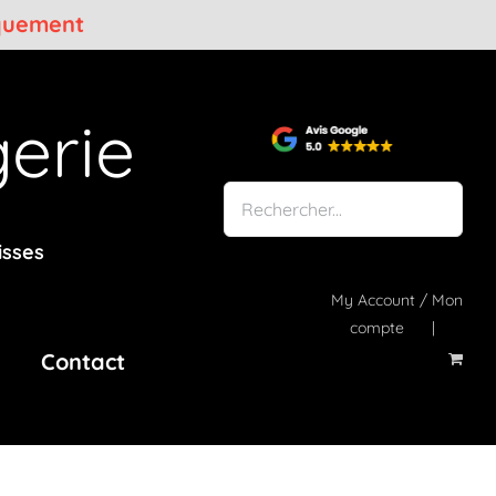
iquement
erie
isses
My Account / Mon
compte
Contact