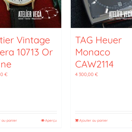
tier Vintage
TAG Heuer
iera 10713 Or
Monaco
une
CAW2114
00
€
4 300,00
€
r au panier
Aperçu
Ajouter au panier