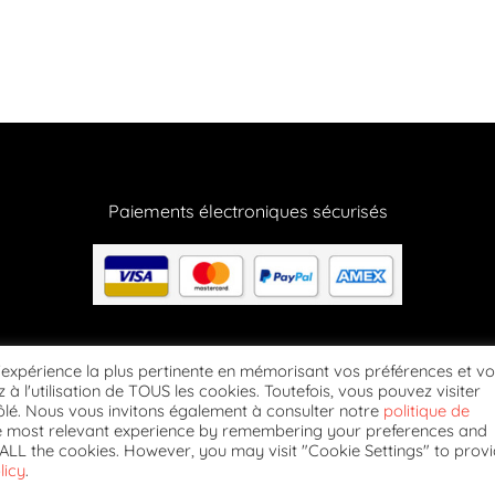
Paiements électroniques sécurisés
Suivez-nous
l'expérience la plus pertinente en mémorisant vos préférences et v
 à l'utilisation de TOUS les cookies. Toutefois, vous pouvez visiter
lé. Nous vous invitons également à consulter notre
politique de
he most relevant experience by remembering your preferences and
NÉRALES DE VENTE
MENTIONS LÉGALES
CONTACTEZ-NOUS
POLITIQUE DE 
of ALL the cookies. However, you may visit "Cookie Settings" to prov
licy
.