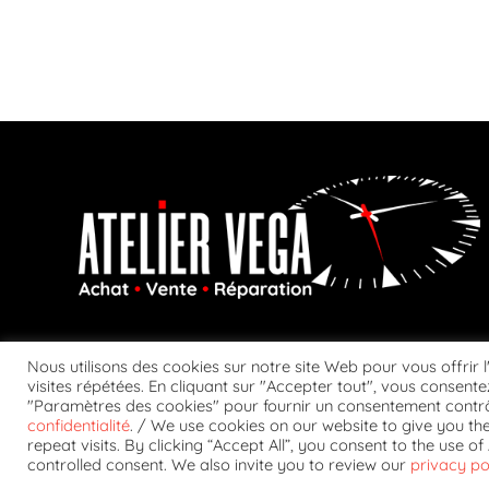
Nous utilisons des cookies sur notre site Web pour vous offrir 
visites répétées. En cliquant sur "Accepter tout", vous consentez
"Paramètres des cookies" pour fournir un consentement contrô
confidentialité
. / We use cookies on our website to give you t
CONDITIONS GÉ
repeat visits. By clicking “Accept All”, you consent to the use 
controlled consent. We also invite you to review our
privacy po