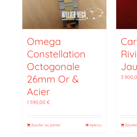
Omega
Car
Constellation
Riv
Octogonale
Ja
26mm Or &
3 900,
Acier
1 590,00
€
Ajouter au panier
Aperçu
Ajoute