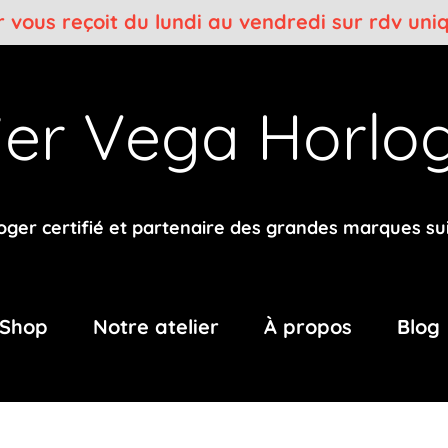
er vous reçoit du lundi au vendredi sur rdv un
lier Vega
Horlog
oger certifié et partenaire des grandes marques su
Shop
Notre atelier
À propos
Blog