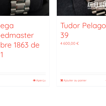
ega
Tudor Pelago
eedmaster
39
ibre 1863 de
4 600,00
€
1
Aperçu
Ajouter au panier