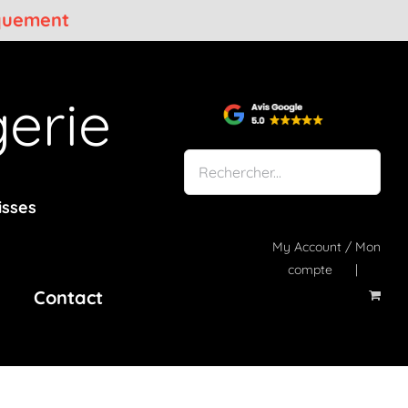
iquement
erie
isses
My Account / Mon
compte
Contact