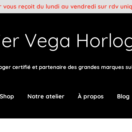
er vous reçoit du lundi au vendredi sur rdv un
lier Vega
Horlog
oger certifié et partenaire des grandes marques su
Shop
Notre atelier
À propos
Blog