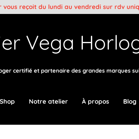
er vous reçoit du lundi au vendredi sur rdv un
lier Vega
Horlog
oger certifié et partenaire des grandes marques su
Shop
Notre atelier
À propos
Blog