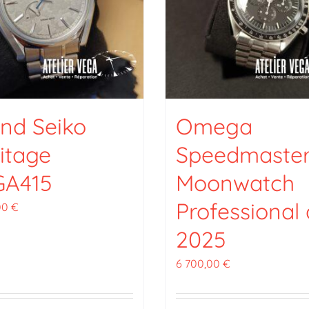
nd Seiko
Omega
itage
Speedmaste
GA415
Moonwatch
Professional
00
€
2025
6 700,00
€