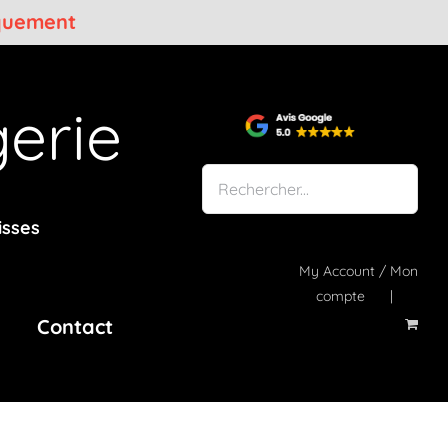
iquement
erie
isses
My Account / Mon
compte
Contact