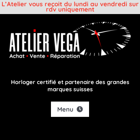
L’Atelier vous reçoit du lundi au vendredi sur
rdv uniquement
Passer
au
contenu
Horloger certifié et partenaire des grandes
marques suisses
Menu
Accueil