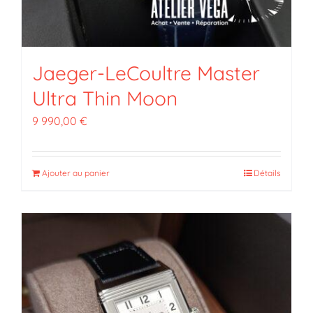
Jaeger-LeCoultre Master
Ultra Thin Moon
9 990,00
€
Ajouter au panier
Détails