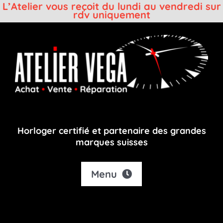
L’Atelier vous reçoit du lundi au vendredi sur
rdv uniquement
Passer
au
contenu
Horloger certifié et partenaire des grandes
marques suisses
Menu
Accueil