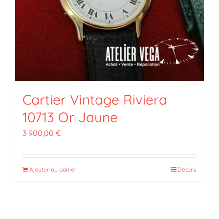
Cartier Vintage Riviera
10713 Or Jaune
3 900,00
€
Ajouter au panier
Détails