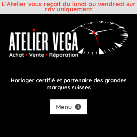
L’Atelier vous reçoit du lundi au vendredi sur
rdv uniquement
Passer
au
contenu
Horloger certifié et partenaire des grandes
marques suisses
Menu
Accueil