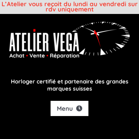
L’Atelier vous reçoit du lundi au vendredi sur
rdv uniquement
Passer
au
contenu
Horloger certifié et partenaire des grandes
marques suisses
Menu
Accueil