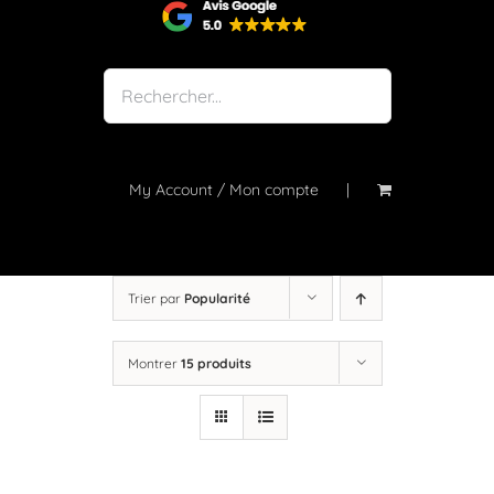
Shop
Notre atelier
À propos
Blog
My Account / Mon compte
Contact
Trier par
Popularité
Montrer
15 produits