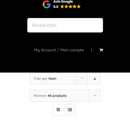
Shop
Notre atelier
À propos
Blog
My Account / Mon compte
Contact
Trier par
Nom
Montrer
45 produits