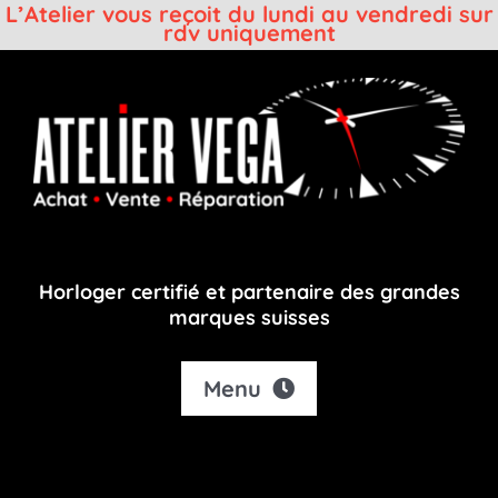
L’Atelier vous reçoit du lundi au vendredi sur
rdv uniquement
Passer
au
contenu
Horloger certifié et partenaire des grandes
marques suisses
Menu
Accueil