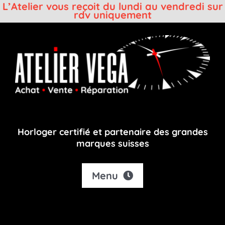
L’Atelier vous reçoit du lundi au vendredi sur
rdv uniquement
Passer
au
contenu
Horloger certifié et partenaire des grandes
marques suisses
Menu
Accueil