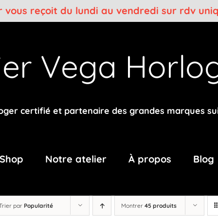
er vous reçoit du lundi au vendredi sur rdv un
lier Vega
Horlog
oger certifié et partenaire des grandes marques su
Shop
Notre atelier
À propos
Blog
Trier par
Popularité
Montrer
45 produits