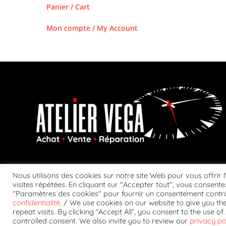
Panier / Cart
Mon compte / My Account
Nous utilisons des cookies sur notre site Web pour vous offrir 
visites répétées. En cliquant sur "Accepter tout", vous consentez
"Paramètres des cookies" pour fournir un consentement contrô
confidentialité
. / We use cookies on our website to give you t
CONDITIONS GÉ
repeat visits. By clicking “Accept All”, you consent to the use 
controlled consent. We also invite you to review our
privacy po