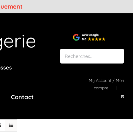
iquement
erie
isses
My Account / Mon
compte
Contact