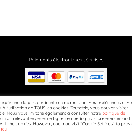
Paiements électroniques sécurisés
Suivez-nous
l'expérience la plus pertinente en mémorisant vos préférences et v
 à l'utilisation de TOUS les cookies. Toutefois, vous pouvez visiter
lé. Nous vous invitons également à consulter notre
politique de
he most relevant experience by remembering your preferences and
NÉRALES DE VENTE
MENTIONS LÉGALES
CONTACTEZ-NOUS
POLITIQUE DE 
of ALL the cookies. However, you may visit "Cookie Settings" to prov
licy
.